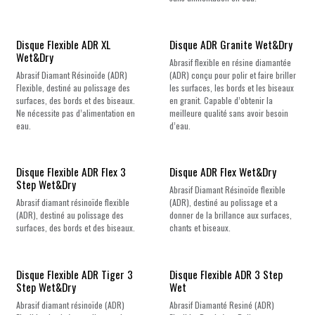
Disque Flexible ADR XL
Disque ADR Granite Wet&Dry
Wet&Dry
Abrasif flexible en résine diamantée
Abrasif Diamant Résinoïde (ADR)
(ADR) conçu pour polir et faire briller
Flexible, destiné au polissage des
les surfaces, les bords et les biseaux
surfaces, des bords et des biseaux.
en granit. Capable d’obtenir la
Ne nécessite pas d’alimentation en
meilleure qualité sans avoir besoin
eau.
d’eau.
Disque Flexible ADR Flex 3
Disque ADR Flex Wet&Dry
Step Wet&Dry
Abrasif Diamant Résinoïde flexible
Abrasif diamant résinoïde flexible
(ADR), destiné au polissage et a
(ADR), destiné au polissage des
donner de la brillance aux surfaces,
surfaces, des bords et des biseaux.
chants et biseaux.
Disque Flexible ADR Tiger 3
Disque Flexible ADR 3 Step
Step Wet&Dry
Wet
Abrasif diamant résinoïde (ADR)
Abrasif Diamanté Resiné (ADR)