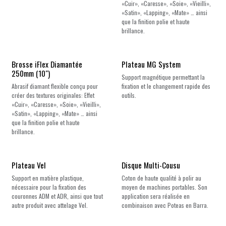
«Cuir», «Caresse», «Soie», «Vieilli»,
«Satin», «Lapping», «Mate» … ainsi
que la finition polie et haute
brillance.
Brosse iFlex Diamantée
Plateau MG System
250mm (10")
Support magnétique permettant la
Abrasif diamant flexible conçu pour
fixation et le changement rapide des
créer des textures originales: Effet
outils.
«Cuir», «Caresse», «Soie», «Vieilli»,
«Satin», «Lapping», «Mate» … ainsi
que la finition polie et haute
brillance.
Plateau Vel
Disque Multi-Cousu
Support en matière plastique,
Coton de haute qualité à polir au
nécessaire pour la fixation des
moyen de machines portables. Son
couronnes ADM et ADR, ainsi que tout
application sera réalisée en
autre produit avec attelage Vel.
combinaison avec Poteas en Barra.