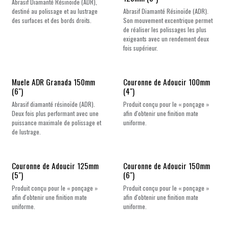
Abrasif Diamanté Résinoïde (ADR),
destiné au polissage et au lustrage
Abrasif Diamanté Résinoïde (ADR).
des surfaces et des bords droits.
Son mouvement excentrique permet
de réaliser les polissages les plus
exigeants avec un rendement deux
fois supérieur.
Muele ADR Granada 150mm
Couronne de Adoucir 100mm
(6")
(4")
Abrasif diamanté résinoïde (ADR).
Produit conçu pour le « ponçage »
Deux fois plus performant avec une
afin d'obtenir une finition mate
puissance maximale de polissage et
uniforme.
de lustrage.
Couronne de Adoucir 125mm
Couronne de Adoucir 150mm
(5")
(6")
Produit conçu pour le « ponçage »
Produit conçu pour le « ponçage »
afin d'obtenir une finition mate
afin d'obtenir une finition mate
uniforme.
uniforme.