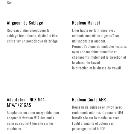
Cnc.
Nouveau !
Aligneur de Sablage
Rouleau Manuel
Rouleau d’alignement pour le
Liner haute performance avec
sablage très robuste, destiné à être
embouts amovibles et jusqu'à six
utilisé sur un pont disque de bridge.
utilisations par embout.
Permet d'obtenir de multiples textures
avec une machine manuelle en
changeant simplement la direction et
la vitesse de travail.
la direction et la vitesse de travail.
Nouveau !
Adaptateur INOX M14-
Rouleau Guide ABR
M14/1/2″GAS
Rouleau de guidage en nylon avec
Adaptateur en acier inoxydable pour
roulements internes et raccord M14.
adapter la fixation M14 des outils
Installez-le sur la meuleuse avec
demi gaz ou m14 femelle sur les
l'outil diamanté et obtenez un
machines.
polissage parfait à 90º.