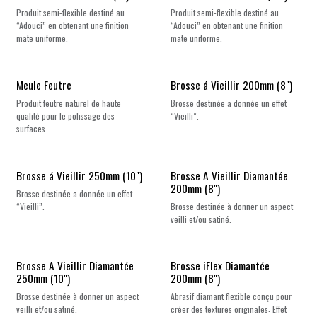
Produit semi-flexible destiné au
Produit semi-flexible destiné au
“Adouci” en obtenant une finition
“Adouci” en obtenant une finition
mate uniforme.
mate uniforme.
Meule Feutre
Brosse á Vieillir 200mm (8")
Produit feutre naturel de haute
Brosse destinée a donnée un effet
qualité pour le polissage des
“Vieilli”.
surfaces.
Brosse á Vieillir 250mm (10")
Brosse A Vieillir Diamantée
200mm (8")
Brosse destinée a donnée un effet
“Vieilli”.
Brosse destinée à donner un aspect
veilli et/ou satiné.
Brosse A Vieillir Diamantée
Brosse iFlex Diamantée
250mm (10")
200mm (8")
Brosse destinée à donner un aspect
Abrasif diamant flexible conçu pour
veilli et/ou satiné.
créer des textures originales: Effet