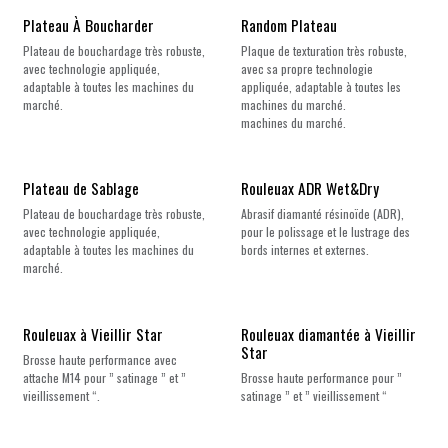
Nouveau !
Plateau À Boucharder
Random Plateau
Plateau de bouchardage très robuste,
Plaque de texturation très robuste,
avec technologie appliquée,
avec sa propre technologie
adaptable à toutes les machines du
appliquée, adaptable à toutes les
marché.
machines du marché.
machines du marché.
Plateau de Sablage
Rouleuax ADR Wet&Dry
Plateau de bouchardage très robuste,
Abrasif diamanté résinoïde (ADR),
avec technologie appliquée,
pour le polissage et le lustrage des
adaptable à toutes les machines du
bords internes et externes.
marché.
Rouleuax à Vieillir Star
Rouleuax diamantée à Vieillir
Star
Brosse haute performance avec
attache M14 pour ” satinage ” et ”
Brosse haute performance pour ”
vieillissement “.
satinage ” et ” vieillissement “