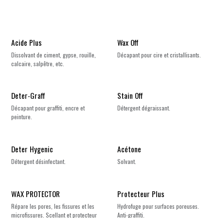
Acide Plus
Wax Off
Dissolvant de ciment, gypse, rouille,
Décapant pour cire et cristallisants.
calcaire, salpêtre, etc.
Deter-Graff
Stain Off
Décapant pour graffiti, encre et
Détergent dégraissant.
peinture.
Deter Hygenic
Acétone
Détergent désinfectant.
Solvant.
WAX PROTECTOR
Protecteur Plus
Répare les pores, les fissures et les
Hydrofuge pour surfaces poreuses.
microfissures. Scellant et protecteur
Anti-graffiti.