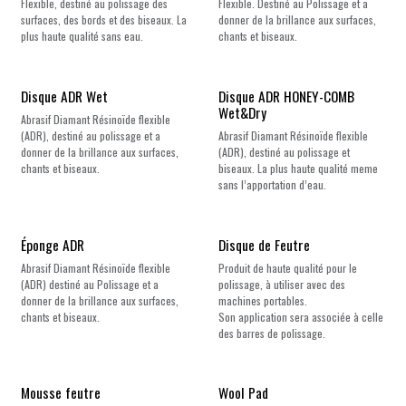
Flexible, destiné au polissage des
Flexible. Destiné au Polissage et a
surfaces, des bords et des biseaux. La
donner de la brillance aux surfaces,
plus haute qualité sans eau.
chants et biseaux.
Disque ADR Wet
Disque ADR HONEY-COMB
Wet&Dry
Abrasif Diamant Résinoïde flexible
(ADR), destiné au polissage et a
Abrasif Diamant Résinoïde flexible
donner de la brillance aux surfaces,
(ADR), destiné au polissage et
chants et biseaux.
biseaux. La plus haute qualité meme
sans l’apportation d’eau.
Éponge ADR
Disque de Feutre
Abrasif Diamant Résinoïde flexible
Produit de haute qualité pour le
(ADR) destiné au Polissage et a
polissage, à utiliser avec des
donner de la brillance aux surfaces,
machines portables.
chants et biseaux.
Son application sera associée à celle
des barres de polissage.
Mousse feutre
Wool Pad