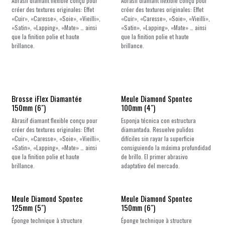
Abrasif diamant flexible conçu pour
Abrasif diamant flexible conçu pour
créer des textures originales: Effet
créer des textures originales: Effet
«Cuir», «Caresse», «Soie», «Vieilli»,
«Cuir», «Caresse», «Soie», «Vieilli»,
«Satin», «Lapping», «Mate» … ainsi
«Satin», «Lapping», «Mate» … ainsi
que la finition polie et haute
que la finition polie et haute
brillance.
brillance.
Brosse iFlex Diamantée
Meule Diamond Spontec
150mm (6")
100mm (4")
Abrasif diamant flexible conçu pour
Esponja técnica con estructura
créer des textures originales: Effet
diamantada. Resuelve pulidos
«Cuir», «Caresse», «Soie», «Vieilli»,
difíciles sin rayar la superficie
«Satin», «Lapping», «Mate» … ainsi
consiguiendo la máxima profundidad
que la finition polie et haute
de brillo. El primer abrasivo
brillance.
adaptativo del mercado.
Meule Diamond Spontec
Meule Diamond Spontec
125mm (5")
150mm (6")
Éponge technique à structure
Éponge technique à structure