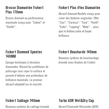
Brosse Diamantée Fickert
Fickert Plus iFlex Diamantée
Plus 170mm
Abrasif diamant flexible conçu pour
Brosse diamant au performance
créer des textures originales: Effet
maximale conçu pour “Satiné” et
”Cuir”, ”Caresse”, ”Soie”, ”Vieilli”,
“Vieillir”.
”Satin”, ”Lapping”, ”Mate” … ainsi
que la finition polie et haute
brillance.
Fickert Diamond Spontec
Fickert Boucharde 140mm
140MM
Nouveau système de bouchardage
Éponge technique à structure
breveté avec fixation de Fickert.
diamantée. Résout les problèmes de
polissage sans rayer la surface et
permet d’obtenir une profondeur de
brillance maximale. Le premier
abrasif adaptatif sur le marché.
Nouveau !
Fickert Sablage 140mm
Turbo ADR Wet&Dry Cup
Nouveau système de sablage breveté
Abrasif Diamanté Résinoïde (ADR)