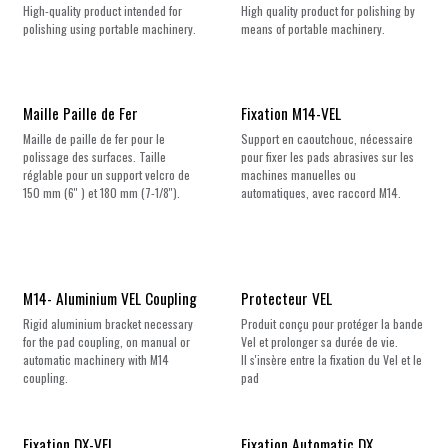
High-quality product intended for
High quality product for polishing by
polishing using portable machinery.
means of portable machinery.
Maille Paille de Fer
Fixation M14-VEL
Maille de paille de fer pour le
Support en caoutchouc, nécessaire
polissage des surfaces. Taille
pour fixer les pads abrasives sur les
réglable pour un support velcro de
machines manuelles ou
150 mm (6'' ) et 180 mm (7-1/8'').
automatiques, avec raccord M14.
M14- Aluminium VEL Coupling
Protecteur VEL
Rigid aluminium bracket necessary
Produit conçu pour protéger la bande
for the pad coupling, on manual or
Vel et prolonger sa durée de vie.
automatic machinery with M14
Il s'insère entre la fixation du Vel et le
coupling.
pad
Fixation DX-VEL
Fixation Automatic DX