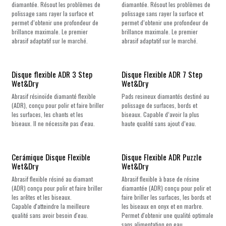
diamantée. Résout les problèmes de
diamantée. Résout les problèmes de
polissage sans rayer la surface et
polissage sans rayer la surface et
permet d’obtenir une profondeur de
permet d’obtenir une profondeur de
brillance maximale. Le premier
brillance maximale. Le premier
abrasif adaptatif sur le marché.
abrasif adaptatif sur le marché.
Disque flexible ADR 3 Step
Disque Flexible ADR 7 Step
Wet&Dry
Wet&Dry
Abrasif résinoïde diamanté flexible
Pads resineux diamantés destiné au
(ADR), conçu pour polir et faire briller
polissage de surfaces, bords et
les surfaces, les chants et les
biseaux. Capable d’avoir la plus
biseaux. Il ne nécessite pas d'eau.
haute qualité sans ajout d’eau.
Cerámique Disque Flexible
Disque Flexible ADR Puzzle
Wet&Dry
Wet&Dry
Abrasif flexible résiné au diamant
Abrasif flexible à base de résine
(ADR) conçu pour polir et faire briller
diamantée (ADR) conçu pour polir et
les arêtes et les biseaux.
faire briller les surfaces, les bords et
Capable d'atteindre la meilleure
les biseaux en onyx et en marbre.
qualité sans avoir besoin d'eau.
Permet d'obtenir une qualité optimale
sans alimentation en eau.