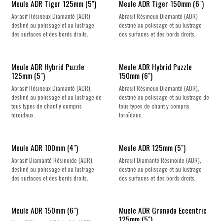
Meule ADR Tiger 125mm (5")
Meule ADR Tiger 150mm (6")
Abrasif Résineux Diamanté (ADR)
Abrasif Résineux Diamanté (ADR)
destiné au polissage et au lustrage
destiné au polissage et au lustrage
des surfaces et des bords droits.
des surfaces et des bords droits.
Meule ADR Hybrid Puzzle
Meule ADR Hybrid Puzzle
125mm (5")
150mm (6")
Abrasif Résineux Diamanté (ADR),
Abrasif Résineux Diamanté (ADR),
destiné au polissage et au lustrage de
destiné au polissage et au lustrage de
tous types de chant y compris
tous types de chant y compris
toroïdaux.
toroïdaux.
Meule ADR 100mm (4")
Meule ADR 125mm (5")
Abrasif Diamanté Résinoïde (ADR),
Abrasif Diamanté Résinoïde (ADR),
destiné au polissage et au lustrage
destiné au polissage et au lustrage
des surfaces et des bords droits.
des surfaces et des bords droits.
Nouveau !
Meule ADR 150mm (6")
Muele ADR Granada Eccentric
125mm (5")