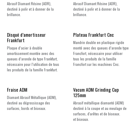
Abrasif Diamant Résine (ADR),
Abrasif Diamant Résine (ADR),
destiné à polir et à donner de la
destiné à polir et à donner de la
brillance.
brillance.
Disqué d’amortisseur
Plateau Frankfurt Cnc
Frankfurt
Mandrin double en plastique rigide
Plaque d’acier à double
monté avec des queues d’aronde type
amortissement montée avec des
Francfort, nécessaire pour utiliser
queues d’aronde de type Frankfurt,
tous les produits de la famille
nécessaire pour l’utilisation de tous
Francfort sur les machines Cnc.
les produits de la famille Frankfurt.
Fraise ADM
Vacum ADM Grinding Cup
125mm
Diamant Abrasif Métallique (ADM),
destiné au dégrossissage des
Abrasif métallique diamanté (ADM)
surfaces, bords et biseaux.
destiné à la coupe et au meulage de
surfaces, d'arêtes et de biseaux.
et biseaux.