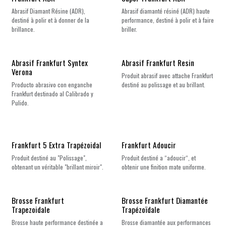
Nouveau !
Abrasif Diamant Résine (ADR),
Abrasif diamanté résiné (ADR) haute
destiné à polir et à donner de la
performance, destiné à polir et à faire
brillance.
briller.
Abrasif Frankfurt Syntex
Abrasif Frankfurt Resin
Verona
Produit abrasif avec attache Frankfurt
Producto abrasivo con enganche
destiné au polissage et au brillant.
Frankfurt destinado al Calibrado y
Pulido.
Frankfurt 5 Extra Trapézoidal
Frankfurt Adoucir
Produit destiné au "Polissage",
Produit destiné a “adoucir“, et
obtenant un véritable "brillant miroir".
obtenir une finition mate uniforme.
Brosse Frankfurt
Brosse Frankfurt Diamantée
Trapezoidale
Trapézoïdale
Brosse haute performance destinée a
Brosse diamantée aux performances