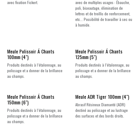
avec fixation Fickert.
avec de multiples usages : Ébauche,
poli, biseautage, élimination de
lettres et de treillis de renforcement,
etc... Possibilité de travailler à sec ou
à humide.
Meule Polissoir Á Chants
Meule Polissoir Á Chants
100mm (4")
125mm (5")
Produits destinés à l’étalonnage, au
Produits destinés à l’étalonnage, au
polissage et a donner de la brillance
polissage et a donner de la brillance
au champs.
au champs.
Meule Polissoir Á Chants
Meule ADR Tiger 100mm (4")
150mm (6")
Abrasif Résineux Diamanté (ADR)
Produits destinés à l’étalonnage, au
destiné au polissage et au lustrage
polissage et a donner de la brillance
des surfaces et des bords droits.
au champs.