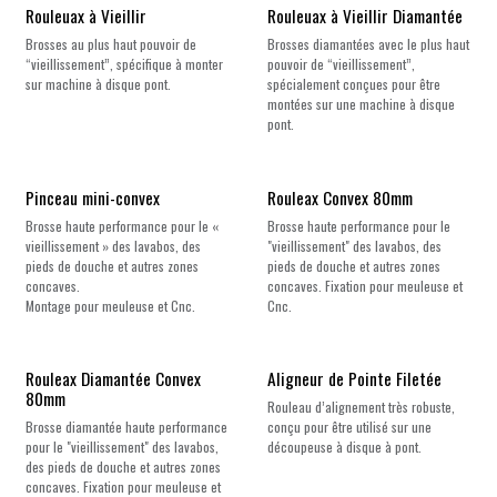
Rouleuax à Vieillir
Rouleuax à Vieillir Diamantée
Brosses au plus haut pouvoir de
Brosses diamantées avec le plus haut
“vieillissement”, spécifique à monter
pouvoir de “vieillissement”,
sur machine à disque pont.
spécialement conçues pour être
montées sur une machine à disque
pont.
Nouveau !
Pinceau mini-convex
Rouleax Convex 80mm
Brosse haute performance pour le «
Brosse haute performance pour le
vieillissement » des lavabos, des
"vieillissement" des lavabos, des
pieds de douche et autres zones
pieds de douche et autres zones
concaves.
concaves. Fixation pour meuleuse et
Montage pour meuleuse et Cnc.
Cnc.
Rouleax Diamantée Convex
Aligneur de Pointe Filetée
80mm
Rouleau d’alignement très robuste,
Brosse diamantée haute performance
conçu pour être utilisé sur une
pour le "vieillissement" des lavabos,
découpeuse à disque à pont.
des pieds de douche et autres zones
concaves. Fixation pour meuleuse et