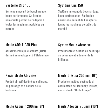
Nouveau !
Nouveau !
Système Cnc 100
Système Cnc 150
Système innovant de bouchardage,
Système innovant de bouchardage,
haute performance, Sa fixation
haute performance, Sa fixation
universelle permet de l’adapter à
universelle permet de l’adapter à
toutes les machines portables du
toutes les machines portables du
marché.
marché.
Meule ADR TIGER Plus
Syntex Meule Abrasive
Abrasif métallique diamanté (ADM),
Produit abrasif destiné au calibrage,
destiné au meulage et à l’étalonnage.
au polissage et a donner de la
brillance.
Resin Meule Abrasive
Meule 5 Extra 250mm (10")
Produit abrasif destiné au calibrage,
Producto sintético destinado al
au polissage et a donner de la
Abrillantado del Mármol y Terrazo,
brillance.
con acabado ”Brillo Espejo”.
Meule Adoucir 200mm (8")
Meule Adoucir 250mm (10")