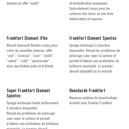
donnée un effet “vieilli”.
et technification maximales.
Spécialement conçu pour les
surfaces très dures où une forte
texturisation et requises.
Frankfurt Diamant iFlex
Frankfurt Diamant Spontec
Abrasif diamanté flexible conçu pour
Éponge technique à structure
créer de nouvelles textures: effet
diamantée. Résout les problèmes de
“cuir”, “caresse”, “soie”, “vieilli”,
polissage sans rayer la surface et
“satiné”, “rodé”, “apomazado” …
permet d’obtenir une profondeur de
ainsi que finition polie et brillante.
brillance maximale. Le premier
abrasif adaptatif sur le marché.
Nouveau !
Super-Frankfurt Diamant
Boucharde Frankfurt
Spontec
Nouveau système de bouchardage
Éponge technique haute performance
breveté avec Fixation Frankfurt.
à structure diamantée.
Résout les problèmes de polissage
sans rayer la surface et permet
d'obtenir une profondeur de brillance
maximale. Le premier abrasif