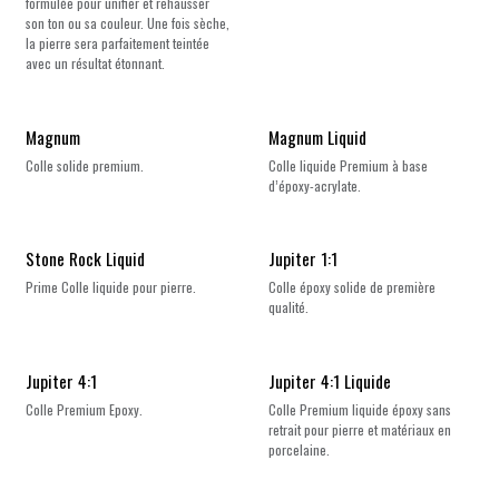
formulée pour unifier et rehausser
son ton ou sa couleur. Une fois sèche,
la pierre sera parfaitement teintée
avec un résultat étonnant.
Magnum
Magnum Liquid
Colle solide premium.
Colle liquide Premium à base
d’époxy-acrylate.
Stone Rock Liquid
Jupiter 1:1
Prime Colle liquide pour pierre.
Colle époxy solide de première
qualité.
Jupiter 4:1
Jupiter 4:1 Liquide
Colle Premium Epoxy.
Colle Premium liquide époxy sans
retrait pour pierre et matériaux en
porcelaine.