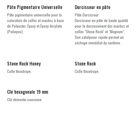
Pâte Pigmentaire Universelle
Durcisseur en pâte
Pâte pigmentaire universelle pour la
Pâte Durcisseur
coloration de colles et mastics à base
Durcisseur en pâte de haute qualité
de Polyester, Époxy et Époxy-Acrylate
pour le durcissement des mastics et
(Poliepox).
colles "Stone Rock" et "Magnum".
Son catalyseur rapide permet un
séchage immédiat du système.
Stone Rock Honey
Stone Rock
Colle thixotrope.
Colle thixotrope.
Clé hexagonale 19 mm
Clé démonte-couronne