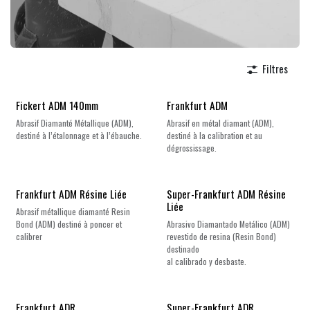
Filtres
Nouveau !
Fickert ADM 140mm
Frankfurt ADM
Abrasif Diamanté Métallique (ADM),
Abrasif en métal diamant (ADM),
destiné à l’étalonnage et à l’ébauche.
destiné à la calibration et au
dégrossissage.
Nouveau !
Frankfurt ADM Résine Liée
Super-Frankfurt ADM Résine
Liée
Abrasif métallique diamanté Resin
Bond (ADM) destiné à poncer et
Abrasivo Diamantado Metálico (ADM)
calibrer
revestido de resina (Resin Bond)
destinado
al calibrado y desbaste.
Frankfurt ADR
Super-Frankfurt ADR