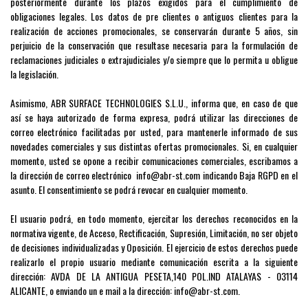
posteriormente durante los plazos exigidos para el cumplimiento de
obligaciones legales. Los datos de pre clientes o antiguos clientes para la
realización de acciones promocionales, se conservarán durante 5 años, sin
perjuicio de la conservación que resultase necesaria para la formulación de
reclamaciones judiciales o extrajudiciales y/o siempre que lo permita u obligue
la legislación.
Asimismo, ABR SURFACE TECHNOLOGIES S.L.U., informa que, en caso de que
así se haya autorizado de forma expresa, podrá utilizar las direcciones de
correo electrónico facilitadas por usted, para mantenerle informado de sus
novedades comerciales y sus distintas ofertas promocionales. Si, en cualquier
momento, usted se opone a recibir comunicaciones comerciales, escribamos a
la dirección de correo electrónico
info
@abr-st.com
indicando Baja RGPD en el
asunto. El consentimiento se podrá revocar en cualquier momento.
El usuario podrá, en todo momento, ejercitar los derechos reconocidos en la
normativa vigente, de Acceso, Rectificación, Supresión, Limitación, no ser objeto
de decisiones individualizadas y Oposición. El ejercicio de estos derechos puede
realizarlo el propio usuario mediante comunicación escrita a la siguiente
dirección: AVDA DE LA ANTIGUA PESETA,140 POL.IND ATALAYAS - 03114
ALICANTE, o enviando un e mail a la dirección:
info
@abr-st.com
.