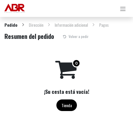
Ir al contenido
Pedido
Dirección
Información adicional
Pagos
Resumen del pedido
Volver a pedir
¡Su cesta está vacía!
Tienda