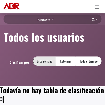
Ir al contenido
Navegación
Todos los usuarios
Esta semana
Este mes
Todo el tiempo
Clasificar por:
Todavía no hay tabla de clasificación
:(