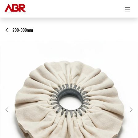
Ir al contenido
200-900mm