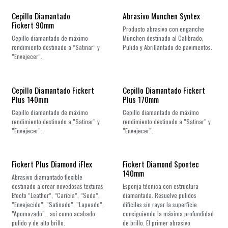
Cepillo Diamantado
Abrasivo Munchen Syntex
Fickert 90mm
Producto abrasivo con enganche
Cepillo diamantado de máximo
München destinado al Calibrado,
rendimiento destinado a ”Satinar” y
Pulido y Abrillantado de pavimentos.
”Envejecer”.
Cepillo Diamantado Fickert
Cepillo Diamantado Fickert
Plus 140mm
Plus 170mm
Cepillo diamantado de máximo
Cepillo diamantado de máximo
rendimiento destinado a ”Satinar” y
rendimiento destinado a ”Satinar” y
”Envejecer”.
”Envejecer”.
Fickert Plus Diamond iFlex
Fickert Diamond Spontec
140mm
Abrasivo diamantado flexible
destinado a crear novedosas texturas:
Esponja técnica con estructura
Efecto ”Leather”, ”Caricia”, ”Seda”,
diamantada. Resuelve pulidos
”Envejecido”, ”Satinado”, ”Lapeado”,
difíciles sin rayar la superficie
”Apomazado”… así como acabado
consiguiendo la máxima profundidad
pulido y de alto brillo.
de brillo. El primer abrasivo