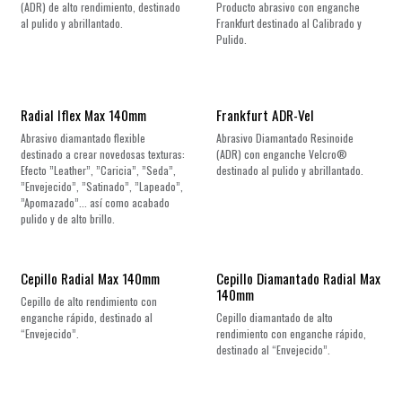
(ADR) de alto rendimiento, destinado
Producto abrasivo con enganche
al pulido y abrillantado.
Frankfurt destinado al Calibrado y
Pulido.
¡Nuevo!
Radial Iflex Max 140mm
Frankfurt ADR-Vel
Abrasivo diamantado flexible
Abrasivo Diamantado Resinoide
destinado a crear novedosas texturas:
(ADR) con enganche Velcro®
Efecto ”Leather”, ”Caricia”, ”Seda”,
destinado al pulido y abrillantado.
”Envejecido”, ”Satinado”, ”Lapeado”,
”Apomazado”... así como acabado
pulido y de alto brillo.
¡Nuevo!
¡Nuevo!
Cepillo Radial Max 140mm
Cepillo Diamantado Radial Max
140mm
Cepillo de alto rendimiento con
enganche rápido, destinado al
Cepillo diamantado de alto
“Envejecido”.
rendimiento con enganche rápido,
destinado al “Envejecido”.