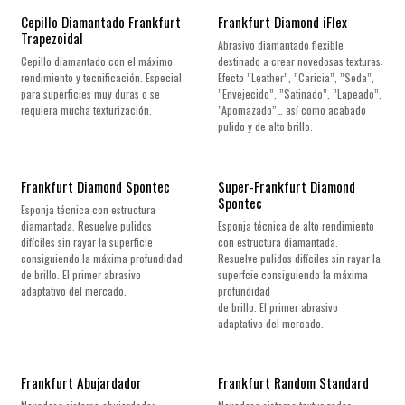
Cepillo Diamantado Frankfurt
Frankfurt Diamond iFlex
Trapezoidal
Abrasivo diamantado flexible
Cepillo diamantado con el máximo
destinado a crear novedosas texturas:
rendimiento y tecnificación. Especial
Efecto ”Leather”, ”Caricia”, ”Seda”,
para superficies muy duras o se
”Envejecido”, ”Satinado”, ”Lapeado”,
requiera mucha texturización.
”Apomazado”… así como acabado
pulido y de alto brillo.
Frankfurt Diamond Spontec
Super-Frankfurt Diamond
Spontec
Esponja técnica con estructura
diamantada. Resuelve pulidos
Esponja técnica de alto rendimiento
difíciles sin rayar la superficie
con estructura diamantada.
consiguiendo la máxima profundidad
Resuelve pulidos difíciles sin rayar la
de brillo. El primer abrasivo
superfcie consiguiendo la máxima
adaptativo del mercado.
profundidad
de brillo. El primer abrasivo
adaptativo del mercado.
¡Nuevo!
¡Nuevo!
Frankfurt Abujardador
Frankfurt Random Standard