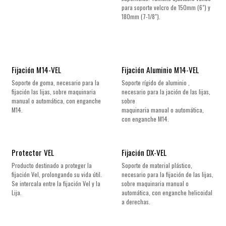
para soporte velcro de 150mm (6") y
180mm (7-1/8").
Fijación M14-VEL
Fijación Aluminio M14-VEL
Soporte de goma, necesario para la
Soporte rígido de aluminio ,
fijación las lijas, sobre maquinaria
necesario para la jación de las lijas,
manual o automática, con enganche
sobre
M14.
maquinaria manual o automática,
con enganche M14.
Protector VEL
Fijación DX-VEL
Producto destinado a proteger la
Soporte de material plástico,
fijación Vel, prolongando su vida útil.
necesario para la fijación de las lijas,
Se intercala entre la fijación Vel y la
sobre maquinaria manual o
Lija.
automática, con enganche helicoidal
a derechas.