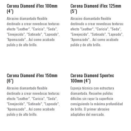
Corona Diamond iFlex 100mm
Corona Diamond iFlex 125mm
(4")
(5")
Abrasivo diamantado flexible
Abrasivo diamantado flexible
destinado a crear novedosas texturas:
destinado a crear novedosas texturas:
efecto ”Leather”, ”Caricia”, ”Seda”,
efecto ”Leather”, ”Caricia”, ”Seda”,
”Envejecido”, ”Satinado”, ”Lapeado”,
”Envejecido”, ”Satinado”, ”Lapeado”,
”Apomazado”… Así como acabado
”Apomazado”… Así como acabado
pulido y de alto brillo.
pulido y de alto brillo.
Corona Diamond iFlex 150mm
Corona Diamond Spontec
(6")
100mm (4")
Abrasivo diamantado flexible
Esponja técnica con estructura
destinado a crear novedosas texturas:
diamantada. Resuelve pulidos
efecto ”Leather”, ”Caricia”, ”Seda”,
difíciles sin rayar la superficie
”Envejecido”, ”Satinado”, ”Lapeado”,
consiguiendo la máxima profundidad
”Apomazado”… Así como acabado
de brillo. El primer abrasivo
pulido y de alto brillo.
adaptativo del mercado.