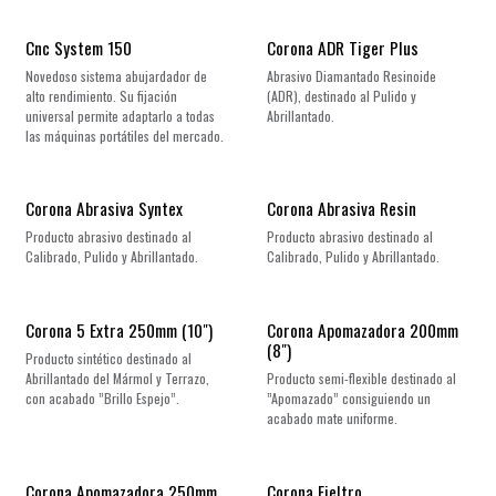
¡Nuevo!
Cnc System 150
Corona ADR Tiger Plus
Novedoso sistema abujardador de
Abrasivo Diamantado Resinoide
alto rendimiento. Su fijación
(ADR), destinado al Pulido y
universal permite adaptarlo a todas
Abrillantado.
las máquinas portátiles del mercado.
Corona Abrasiva Syntex
Corona Abrasiva Resin
Producto abrasivo destinado al
Producto abrasivo destinado al
Calibrado, Pulido y Abrillantado.
Calibrado, Pulido y Abrillantado.
Corona 5 Extra 250mm (10")
Corona Apomazadora 200mm
(8")
Producto sintético destinado al
Abrillantado del Mármol y Terrazo,
Producto semi-flexible destinado al
con acabado ”Brillo Espejo”.
”Apomazado” consiguiendo un
acabado mate uniforme.
Corona Apomazadora 250mm
Corona Fieltro