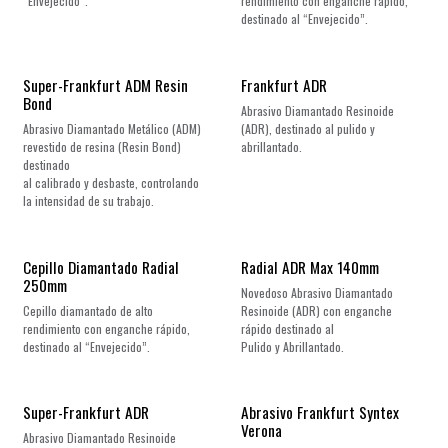
“Envejecido”.
rendimiento con enganche rápido,
destinado al “Envejecido”.
¡Nuevo!
Super-Frankfurt ADM Resin
Frankfurt ADR
Bond
Abrasivo Diamantado Resinoide
Abrasivo Diamantado Metálico (ADM)
(ADR), destinado al pulido y
revestido de resina (Resin Bond)
abrillantado.
destinado
al calibrado y desbaste, controlando
la intensidad de su trabajo.
¡Nuevo!
Cepillo Diamantado Radial
Radial ADR Max 140mm
250mm
Novedoso Abrasivo Diamantado
Cepillo diamantado de alto
Resinoide (ADR) con enganche
rendimiento con enganche rápido,
rápido destinado al
destinado al “Envejecido”.
Pulido y Abrillantado.
¡Nuevo!
Super-Frankfurt ADR
Abrasivo Frankfurt Syntex
Verona
Abrasivo Diamantado Resinoide