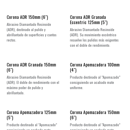
¡Nuevo!
Corona ADR 150mm (6")
Corona ADR Granada
Eccentric 125mm (5")
Abrasivo Diamantado Resinoide
(ADR), destinado al pulido y
Abrasivo Diamantado Resinoide
abrillantado de superficies y cantos
(ADR). Su movimiento excéntrico
rectos.
resuelve los pulidos más exigentes
con el doble de rendimiento.
Corona ADR Granada 150mm
Corona Apomazadora 100mm
(6")
(4")
Abrasivo Diamantado Resinoide
Producto destinado al ”Apomazado”
(ADR). El doble de rendimiento con el
consiguiendo un acabado mate
máximo poder de pulido y
uniforme.
abrillantado.
Corona Apomazadora 125mm
Corona Apomazadora 150mm
(5")
(6")
Producto destinado al ”Apomazado”
Producto destinado al ”Apomazado”
consiguiendo un acabado mate
consiguiendo un acabado mate