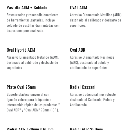
¡Nuevo!
Pastilla ADM + Soldado
OVAL ADM
Restauración y reacondicionamiento
Abrasivo Diamantado Metálico (ADM),
de herramientas gastadas. Incluye
destinado al calibrado y desbaste de
soldado de pastillas diamantadas con
superficies.
disposición personalizada.
Oval Hybrid ADM
Oval ADR
Abrasivo Diamantado Metálico (ADM),
Abrasivo Diamantado Resinoide
destinado al calibrado y desbaste de
(ADR), destinado al pulido y
superficies.
abrillantado de superficies.
Plato Oval 75mm
Radial Cassani
Soporte plástico universal con
Abrasivo tradicional muy robusto
fijación velcro para la fijación e
destinado al Calibrado, Pulido y
intercambio rápido de los productos ”
Abrillantado.
Oval ADR” y “Oval ADM” 75mm ( 3″ ).
Radial ADR 180mm x 60mm
Radial ADR 250mm