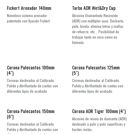
¡Nuevo!
Fickert Arenador 140mm
Turbo ADR Wet&Dry Cup
Novedoso sistema arenador
Abrasivo Diamantado Resinoide
patentado con fijación Fickert.
(ADR) con múltiples usos: Desbasta,
pule, bisela, elimina letras y mallas
de refuerzo, etc... Posibilidad de
trabajar tanto en seco como en
húmedo.
Corona Pulecantos 100mm
Corona Pulecantos 125mm
(4")
(5")
Coronas destinadas al Calibrado,
Coronas destinadas al Calibrado,
Pulido y Abrillantado de cantos con
Pulido y Abrillantado de cantos con
diferentes tipos de acabado.
diferentes tipos de acabado.
Corona Pulecantos 150mm
Corona ADR Tiger 100mm (4")
(6")
Abrasivo de resina de diamante (ADR)
Coronas destinadas al Calibrado,
destinado a pulir y pulir superficies y
Pulido y Abrillantado de cantos con
bordes rectos.