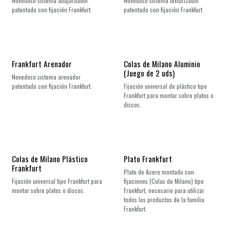
Novedoso sistema abujardador
Novedoso sistema texturizador
patentado con fijación Frankfurt.
patentado con fijación Frankfurt.
¡Nuevo!
Frankfurt Arenador
Colas de Milano Aluminio
(Juego de 2 uds)
Novedoso sistema arenador
patentado con fijación Frankfurt.
Fijación universal de plástico tipo
Frankfurt para montar sobre platos o
discos.
Colas de Milano Plástico
Plato Frankfurt
Frankfurt
Plato de Acero montado con
Fijación universal tipo Frankfurt para
fijaciones (Colas de Milano) tipo
montar sobre platos o discos.
Frankfurt, necesario para utilizar
todos los productos de la familia
Frankfurt.