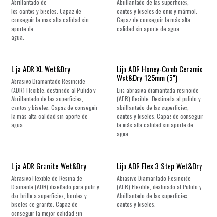
Abrillantado de
Abrillantado de las superficies,
los cantos y biseles. Capaz de
cantos y biseles de onix y mármol.
conseguir la mas alta calidad sin
Capaz de conseguir la más alta
aporte de
calidad sin aporte de agua.
agua.
Lija ADR XL Wet&Dry
Lija ADR Honey-Comb Ceramic
Wet&Dry 125mm (5")
Abrasivo Diamantado Resinoide
(ADR) Flexible, destinado al Pulido y
Lija abrasiva diamantada resinoide
Abrillantado de las superficies,
(ADR) flexible. Destinada al pulido y
cantos y biseles. Capaz de conseguir
abrillantado de las superficies,
la más alta calidad sin aporte de
cantos y biseles. Capaz de conseguir
agua.
la más alta calidad sin aporte de
agua.
Lija ADR Granite Wet&Dry
Lija ADR Flex 3 Step Wet&Dry
Abrasivo Flexible de Resina de
Abrasivo Diamantado Resinoide
Diamante (ADR) diseñado para pulir y
(ADR) Flexible, destinado al Pulido y
dar brillo a superficies, bordes y
Abrillantado de las superficies,
biseles de granito. Capaz de
cantos y biseles.
conseguir la mejor calidad sin