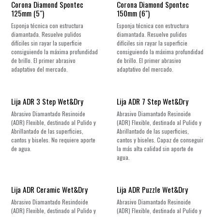
Corona Diamond Spontec
Corona Diamond Spontec
125mm (5")
150mm (6")
Esponja técnica con estructura
Esponja técnica con estructura
diamantada. Resuelve pulidos
diamantada. Resuelve pulidos
difíciles sin rayar la superficie
difíciles sin rayar la superficie
consiguiendo la máxima profundidad
consiguiendo la máxima profundidad
de brillo. El primer abrasivo
de brillo. El primer abrasivo
adaptativo del mercado.
adaptativo del mercado.
Lija ADR 3 Step Wet&Dry
Lija ADR 7 Step Wet&Dry
Abrasivo Diamantado Resinoide
Abrasivo Diamantado Resinoide
(ADR) Flexible, destinado al Pulido y
(ADR) Flexible, destinado al Pulido y
Abrillantado de las superficies,
Abrillantado de las superficies,
cantos y biseles. No requiere aporte
cantos y biseles. Capaz de conseguir
de agua.
la más alta calidad sin aporte de
agua.
Lija ADR Ceramic Wet&Dry
Lija ADR Puzzle Wet&Dry
Abrasivo Diamantado Resindoide
Abrasivo Diamantado Resinoide
(ADR) Flexible, destinado al Pulido y
(ADR) Flexible, destinado al Pulido y