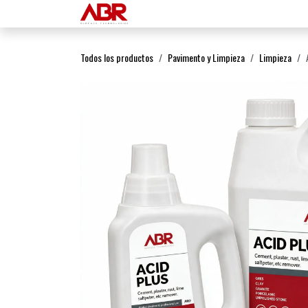
Ir al contenido
Inicio
Productos
Todos los productos
Pavimento y Limpieza
Limpieza