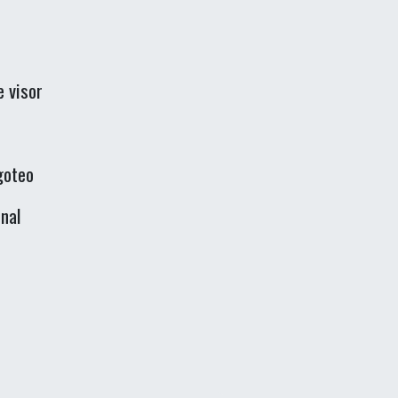
e visor
goteo
nal