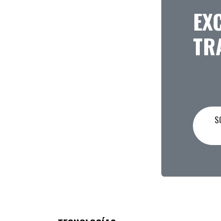
EX
TR
SO