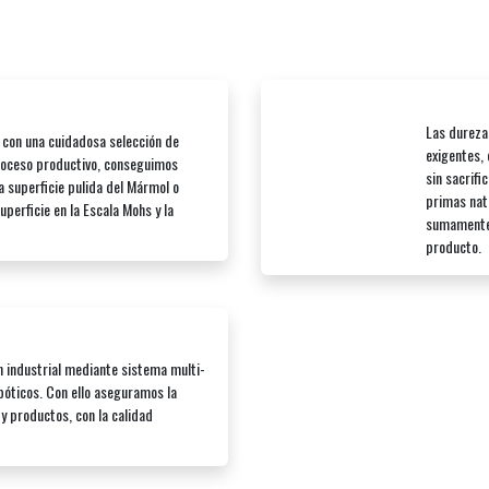
Las dureza
 con una cuidadosa selección de
exigentes,
roceso productivo, conseguimos
sin sacrifi
a superficie pulida del Mármol o
primas nat
perficie en la Escala Mohs y la
sumamente 
producto.
 industrial mediante sistema multi-
óticos. Con ello aseguramos la
y productos, con la calidad