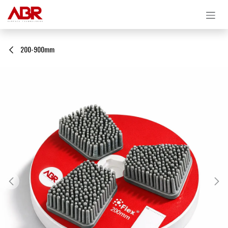
Ir al contenido
200-900mm