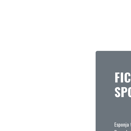
FI
SP
Esponja 