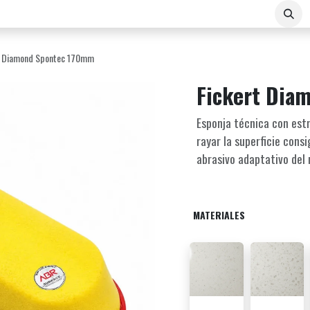
Sobre Nosotros
Contacto
E-COMMERCE B2B
t Diamond Spontec 170mm
Fickert Dia
Esponja técnica con estr
rayar la superficie cons
abrasivo adaptativo del
MATERIALES