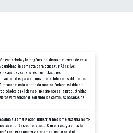
ión controlada y homogénea del diamante, hacen de esta
la combinación perfecta para conseguir Abrasivos
 Resinoides superiores. Formulaciones
desarrolladas para optimizar el pulido de los diferentes
 Almacenamiento indefinido manteniéndose estable sin
ropiedades en el tiempo. Incremento de la productividad
abrasivo tradicional, evitando las continuas paradas de
máxima automatización industrial mediante sistema multi-
ecutado por brazos robóticos. Con ello aseguramos la
sión en los procesos y productos, con la calidad