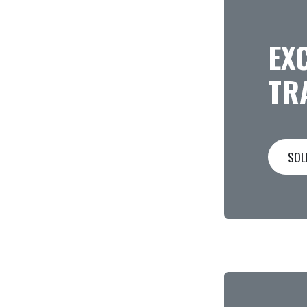
EX
TR
SOL