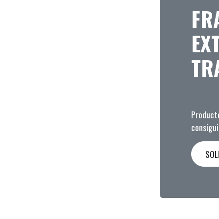
FR
EX
TR
Producto
consigui
SOL