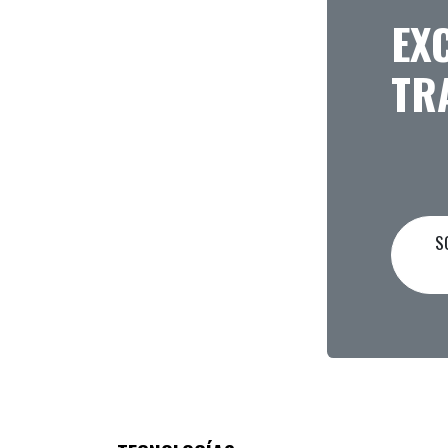
EX
TR
SO