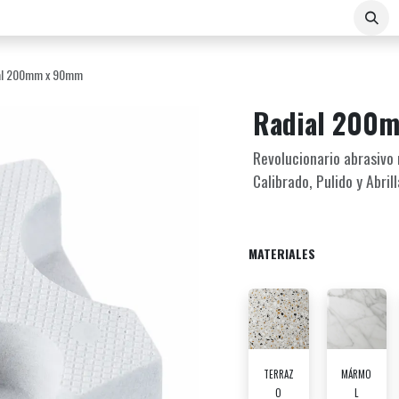
Sobre Nosotros
Contacto
E-COMMERCE B2B
al 200mm x 90mm
Radial 200
Revolucionario abrasivo
Calibrado, Pulido y Abril
MATERIALES
TERRAZ
MÁRMO
O
L