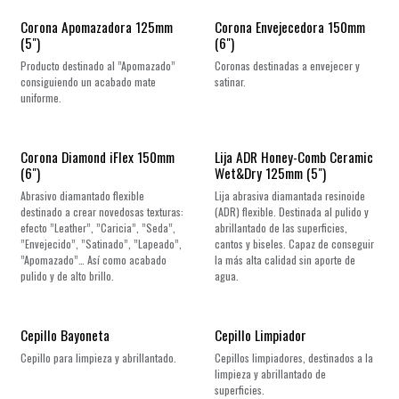
Corona Apomazadora 125mm
Corona Envejecedora 150mm
(5")
(6")
Producto destinado al ”Apomazado”
Coronas destinadas a envejecer y
consiguiendo un acabado mate
satinar.
uniforme.
Corona Diamond iFlex 150mm
Lija ADR Honey-Comb Ceramic
(6")
Wet&Dry 125mm (5")
Abrasivo diamantado flexible
Lija abrasiva diamantada resinoide
destinado a crear novedosas texturas:
(ADR) flexible. Destinada al pulido y
efecto ”Leather”, ”Caricia”, ”Seda”,
abrillantado de las superficies,
”Envejecido”, ”Satinado”, ”Lapeado”,
cantos y biseles. Capaz de conseguir
”Apomazado”… Así como acabado
la más alta calidad sin aporte de
pulido y de alto brillo.
agua.
Cepillo Bayoneta
Cepillo Limpiador
Cepillo para limpieza y abrillantado.
Cepillos limpiadores, destinados a la
limpieza y abrillantado de
superficies.