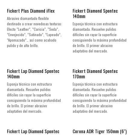
Fickert Plus Diamond iFlex
Fickert Diamond Spontec
140mm
Abrasivo diamantado flexible
destinado a crear novedosas texturas:
Esponja técnica con estructura
Efecto ”Leather”, ”Caricia”, ”Seda”,
diamantada. Resuelve pulidos
”Envejecido”, ”Satinado”, ”Lapeado”,
difíciles sin rayar la superficie
”Apomazado”… así como acabado
consiguiendo la máxima profundidad
pulido y de alto brillo.
de brillo. El primer abrasivo
adaptativo del mercado.
¡Nuevo!
Fickert Lap Diamond Spontec
Fickert Diamond Spontec
140mm
170mm
Esponja técnica con estructura
Esponja técnica con estructura
diamantada. Resuelve pulidos
diamantada. Resuelve pulidos
difíciles sin rayar la superficie
difíciles sin rayar la superficie
consiguiendo la máxima profundidad
consiguiendo la máxima profundidad
de brillo. El primer abrasivo
de brillo. El primer abrasivo
adaptativo del mercado.
adaptativo del mercado.
¡Nuevo!
Fickert Lap Diamond Spontec
Corona ADR Tiger 150mm (6")