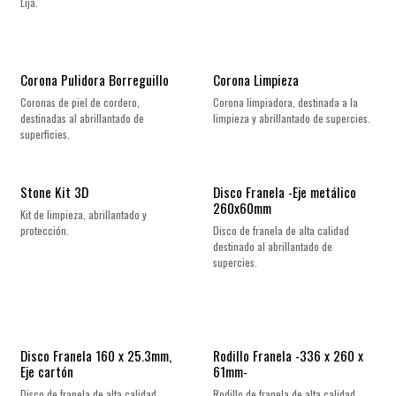
Lija.
Corona Pulidora Borreguillo
Corona Limpieza
Coronas de piel de cordero,
Corona limpiadora, destinada a la
destinadas al abrillantado de
limpieza y abrillantado de supercies.
superficies.
Stone Kit 3D
Disco Franela -Eje metálico
260x60mm
Kit de limpieza, abrillantado y
protección.
Disco de franela de alta calidad
destinado al abrillantado de
supercies.
Disco Franela 160 x 25.3mm,
Rodillo Franela -336 x 260 x
Eje cartón
61mm-
Disco de franela de alta calidad
Rodillo de franela de alta calidad