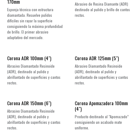
170mm
Abrasivo de Resina Diamante (ADR)
Esponja técnica con estructura
destinado al pulido y brillo de cantos
diamantada. Resuelve pulidos
rectos.
difíciles sin rayar la superficie
consiguiendo la máxima profundidad
de brillo. El primer abrasivo
adaptativo del mercado.
Corona ADR 100mm (4")
Corona ADR 125mm (5")
Abrasivo Diamantado Resinoide
Abrasivo Diamantado Resinoide
(ADR), destinado al pulido y
(ADR), destinado al pulido y
abrillantado de superficies y cantos
abrillantado de superficies y cantos
rectos.
rectos.
Corona ADR 150mm (6")
Corona Apomazadora 100mm
(4")
Abrasivo Diamantado Resinoide
(ADR), destinado al pulido y
Producto destinado al ”Apomazado”
abrillantado de superficies y cantos
consiguiendo un acabado mate
rectos.
uniforme.