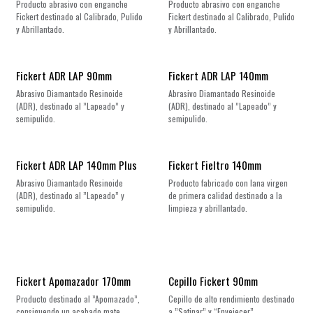
Producto abrasivo con enganche
Producto abrasivo con enganche
Fickert destinado al Calibrado, Pulido
Fickert destinado al Calibrado, Pulido
y Abrillantado.
y Abrillantado.
Fickert ADR LAP 90mm
Fickert ADR LAP 140mm
Abrasivo Diamantado Resinoide
Abrasivo Diamantado Resinoide
(ADR), destinado al ”Lapeado” y
(ADR), destinado al ”Lapeado” y
semipulido.
semipulido.
Fickert ADR LAP 140mm Plus
Fickert Fieltro 140mm
Abrasivo Diamantado Resinoide
Producto fabricado con lana virgen
(ADR), destinado al ”Lapeado” y
de primera calidad destinado a la
semipulido.
limpieza y abrillantado.
Fickert Apomazador 170mm
Cepillo Fickert 90mm
Producto destinado al ”Apomazado”,
Cepillo de alto rendimiento destinado
consiguendo un acabado mate
a ”Satinar” y “Envejecer”.