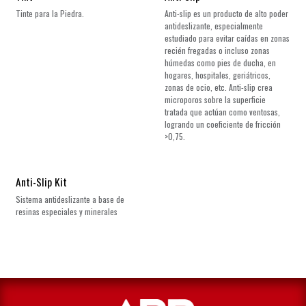
Tinte para la Piedra.
Anti-slip es un producto de alto poder
antideslizante, especialmente
estudiado para evitar caídas en zonas
recién fregadas o incluso zonas
húmedas como pies de ducha, en
hogares, hospitales, geriátricos,
zonas de ocio, etc. Anti-slip crea
microporos sobre la superficie
tratada que actúan como ventosas,
logrando un coeficiente de fricción
>0,75.
Anti-Slip Kit
Sistema antideslizante a base de
resinas especiales y minerales